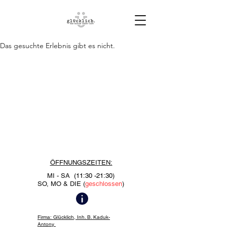
Das gesuchte Erlebnis gibt es nicht.
ÖFFNUNGSZEITEN:
MI - SA
(11:30 -21:30
)
SO, MO & DIE (
geschlossen
)
Firma: Glücklich, Inh. B. Kaduk-
Antony