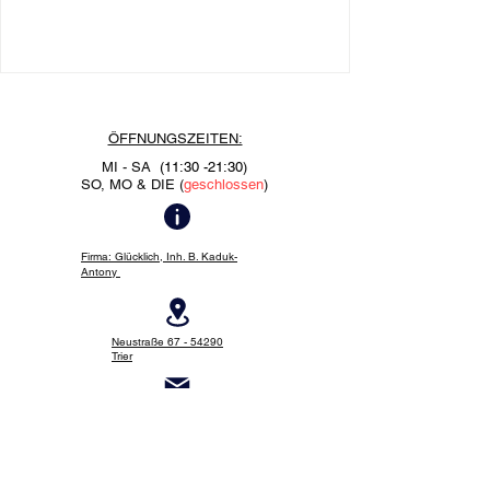
ÖFFNUNGSZEITEN:
MI - SA
(11:30 -21:30
)
SO, MO & DIE (
geschlossen
)
Firma: Glücklich, Inh. B. Kaduk-
Antony
Neustraße 67 - 54290
Trier
info@gluecklich-trier.de