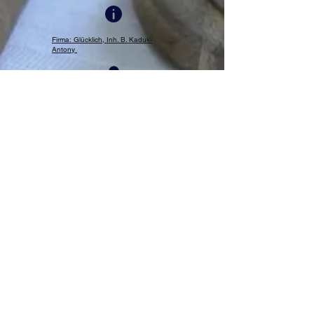
Firma: Glücklich, Inh. B. Kaduk-
Antony
Neustraße 67 - 54290
Trier
info@gluecklich-trier.de
0651-
99163516
Impressum
Datenschutz