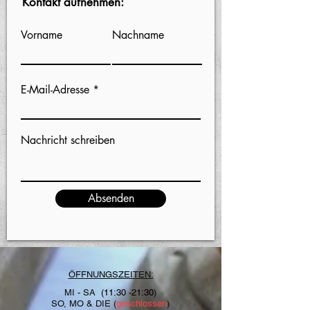
Kontakt aufnehmen:
Vorname
Nachname
E-Mail-Adresse
Nachricht schreiben
Absenden
ÖFFNUNGSZEITEN:
MI - SA
(11:30 -21:30
)
SO, MO & DIE (
geschlossen
)